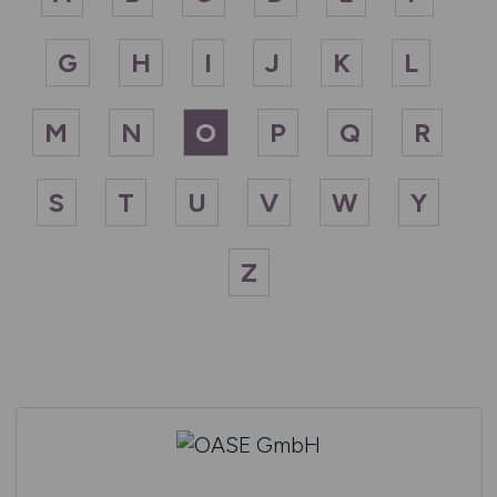
G
H
I
J
K
L
M
N
O
P
Q
R
S
T
U
V
W
Y
Z