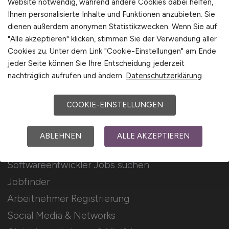
Website notwendig, während andere Cookies dabei helfen,
Ihnen personalisierte Inhalte und Funktionen anzubieten. Sie
Stellenanzeigen schalten
dienen außerdem anonymen Statistikzwecken. Wenn Sie auf
Mediadaten & Konditionen
"Alle akzeptieren" klicken, stimmen Sie der Verwendung aller
Cookies zu. Unter dem Link "Cookie-Einstellungen" am Ende
Arbeitgeber Seite
jeder Seite können Sie Ihre Entscheidung jederzeit
Arbeitgeber Kontakt
nachträglich aufrufen und ändern.
Datenschutzerklärung
Karrierenetzwerk
COOKIE-EINSTELLUNGEN
Für Arbeitnehmer
ABLEHNEN
ALLE AKZEPTIEREN
Softwareentwickler Jobs suchen
Jobfinder
Arbeitnehmer Registrierung
Social Media & Networks