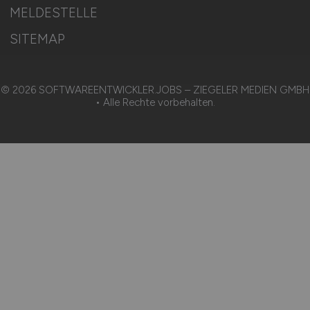
MELDESTELLE
SITEMAP
© 2026 SOFTWAREENTWICKLER.JOBS – ZIEGELER MEDIEN GMBH
• Alle Rechte vorbehalten.