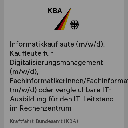
Berlin
Künstliche Intelligenz (KI)
Arbeitnehmerüberlassung
Brandenburg
Leitung / Management
geringfügige Beschäftigung / Minijob
Bremen
Marketing / Vertrieb
Berufseinstieg / Trainee
Hamburg
Projektmanagement
Bachelor-/ Master-/ Diplom-Arbeit
Hessen
Qualitätssicherung / Tests
Studentenjobs / Werkstudenten
Informatikkauflaute
(m/w/d)
,
Mecklenburg-Vorpommern
SAP / ERP Beratung
Ausbildung / Studium
Kaufleute für
Niedersachsen
SAP / ERP Entwicklung
Praktikum
Digitalisierungsmanagement
Nordrhein-Westfalen
Social Media
Rheinland-Pfalz
(m/w/d)
,
Softwareentwicklung
Saarland
Fachinformatikerinnen/Fachinforma
System- & Netzwerkadministration
Sachsen
(m/w/d)
oder vergleichbare IT-
Technische Dokumentation
Sachsen-Anhalt
Telekommunikation
Ausbildung für den IT-Leitstand
Schleswig-Holstein
Webentwicklung
im Rechenzentrum
Thüringen
Wirtschaftsinformatik
Deutschlandweit
Kraftfahrt-Bundesamt (KBA)
Sonstige
Österreich