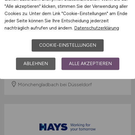
"Alle akzeptieren" klicken, stimmen Sie der Verwendung aller
Cookies zu. Unter dem Link "Cookie-Einstellungen" am Ende
IT-Einkäuferin / IT-Einkäufer
jeder Seite können Sie Ihre Entscheidung jederzeit
nachträglich aufrufen und ändern.
Datenschutzerklärung
(m/w/d)
(Wirtschaftsinformatiker / IT-
COOKIE-EINSTELLUNGEN
Systemkaufmann)
Scheidt & Bachmann GmbH
ABLEHNEN
ALLE AKZEPTIEREN
12.07.2026
Mönchengladbach bei Düsseldorf