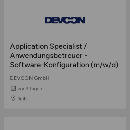
Thüringen
Wirtschaftsinformatik
Deutschlandweit
Sonstige
Österreich
Schweiz
Europa
Application Specialist /
International
Anwendungsbetreuer -
Software-Konfiguration
(m/w/d)
DEVCON GmbH
vor 3 Tagen
Brühl