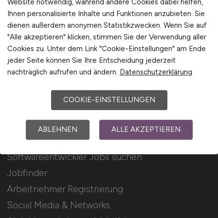
Website notwendig, während andere Cookies dabei helfen,
Ihnen personalisierte Inhalte und Funktionen anzubieten. Sie
Stellenanzeigen schalten
dienen außerdem anonymen Statistikzwecken. Wenn Sie auf
Mediadaten & Konditionen
"Alle akzeptieren" klicken, stimmen Sie der Verwendung aller
Cookies zu. Unter dem Link "Cookie-Einstellungen" am Ende
Arbeitgeber Seite
jeder Seite können Sie Ihre Entscheidung jederzeit
Arbeitgeber Kontakt
nachträglich aufrufen und ändern.
Datenschutzerklärung
Karrierenetzwerk
COOKIE-EINSTELLUNGEN
Für Arbeitnehmer
ABLEHNEN
ALLE AKZEPTIEREN
Softwareentwickler Jobs suchen
Jobfinder
Arbeitnehmer Registrierung
Social Media & Networks