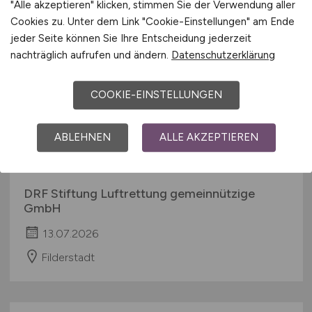
"Alle akzeptieren" klicken, stimmen Sie der Verwendung aller
Cookies zu. Unter dem Link "Cookie-Einstellungen" am Ende
jeder Seite können Sie Ihre Entscheidung jederzeit
nachträglich aufrufen und ändern.
Datenschutzerklärung
COOKIE-EINSTELLUNGEN
Leiter Data Warehouse, Business
ABLEHNEN
ALLE AKZEPTIEREN
Intelligence & KI
(m/w/d)
DRF Stiftung Luftrettung gemeinnützige
GmbH
13.07.2026
Filderstadt