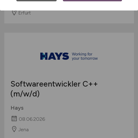
17.06.2026
Erfurt
Softwareentwickler C++
(m/w/d)
Hays
08.06.2026
Jena