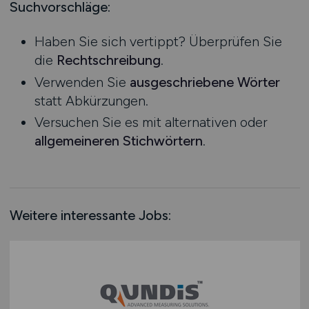
Mecklenburg-Vorpommern
Suchvorschläge:
SAP / ERP Beratung
Ausbildung / Studium
Niedersachsen
SAP / ERP Entwicklung
Praktikum
Haben Sie sich vertippt? Überprüfen Sie
Nordrhein-Westfalen
Social Media
die
Rechtschreibung
.
Rheinland-Pfalz
Softwareentwicklung
Verwenden Sie
ausgeschriebene Wörter
Saarland
System- & Netzwerkadministration
statt Abkürzungen.
Sachsen
Technische Dokumentation
Versuchen Sie es mit alternativen oder
Sachsen-Anhalt
Telekommunikation
allgemeineren Stichwörtern
.
Schleswig-Holstein
Webentwicklung
Thüringen
Wirtschaftsinformatik
Deutschlandweit
Sonstige
Österreich
Weitere interessante Jobs:
Schweiz
Europa
International