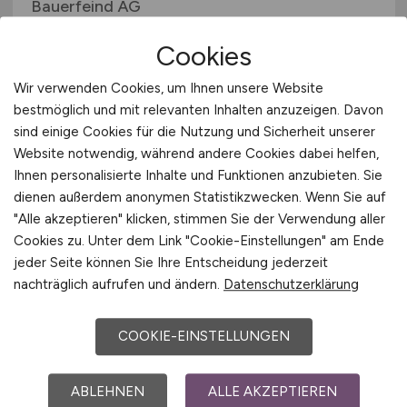
Bauerfeind AG
07.07.2026
Cookies
Zeulenroda-Triebes
Wir verwenden Cookies, um Ihnen unsere Website
bestmöglich und mit relevanten Inhalten anzuzeigen. Davon
sind einige Cookies für die Nutzung und Sicherheit unserer
Website notwendig, während andere Cookies dabei helfen,
Ihnen personalisierte Inhalte und Funktionen anzubieten. Sie
dienen außerdem anonymen Statistikzwecken. Wenn Sie auf
"Alle akzeptieren" klicken, stimmen Sie der Verwendung aller
Cookies zu. Unter dem Link "Cookie-Einstellungen" am Ende
jeder Seite können Sie Ihre Entscheidung jederzeit
Programmierer Gebäudetechnik
nachträglich aufrufen und ändern.
Datenschutzerklärung
mit Projektleitungserfahrung
(m/w/d)
COOKIE-EINSTELLUNGEN
Hays
ABLEHNEN
ALLE AKZEPTIEREN