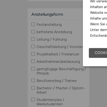
Wir verwe
Inhalten a
Website n
Anstellungsform
Inhalte u
Wenn Sie a
Festanstellung
Unter dem 
befristete Anstellung
Entscheidu
Leitung / Führung
Geschäftsleitung / Vorstand
COOKI
Projektarbeit / Freelancer
Arbeitnehmerüberlassung
geringfügige Beschäftigung /
Minijob
Berufseinstieg / Trainee
Bachelor-/ Master-/ Diplom-
Arbeit
Studentenjobs /
Werkstudenten