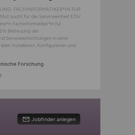
HUNG. FACHINFORMATIKER*IN FÜR
t sucht für die Serviceeinheit EDV
ne*n Fachinformatiker*in für
EN Betreuung der
d Serviceeinrichtungen in einer
en Installieren, Konfigurieren und
zinische Forschung
g
Jobfinder anlegen