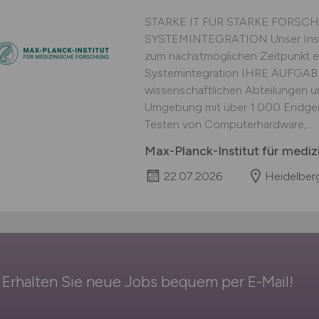
STARKE IT FÜR STARKE FORSC
SYSTEMINTEGRATION Unser Institu
zum nächstmöglichen Zeitpunkt ei
Systemintegration IHRE AUFGAB
wissenschaftlichen Abteilungen un
Umgebung mit über 1.000 Endgerät
Testen von Computerhardware,...
Max-Planck-Institut für medi
22.07.2026
Heidelber
Erhalten Sie neue Jobs bequem per
E-Mail
!