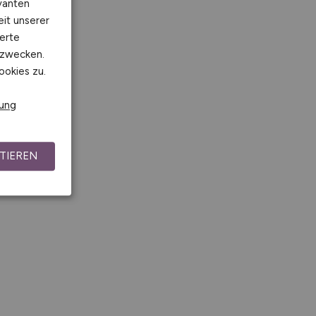
vanten
eit unserer
erte
kzwecken.
ookies zu.
rung
TIEREN