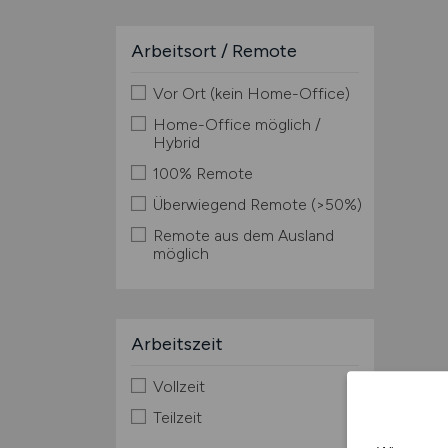
Arbeitsort / Remote
Vor Ort (kein Home-Office)
Home-Office möglich /
Hybrid
100% Remote
Überwiegend Remote (>50%)
Remote aus dem Ausland
möglich
Arbeitszeit
Vollzeit
Teilzeit