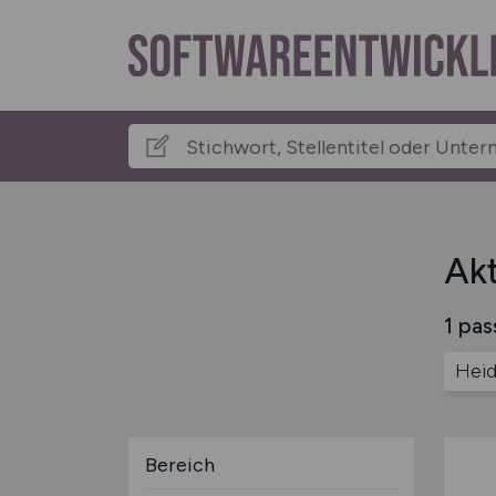
Akt
1 pas
Heid
Bereich