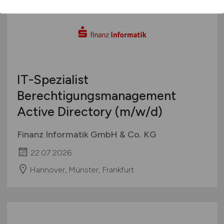
IT-Spezialist
Berechtigungsmanagement
Active Directory
(m/w/d)
Finanz Informatik GmbH & Co. KG
22.07.2026
Hannover, Münster, Frankfurt