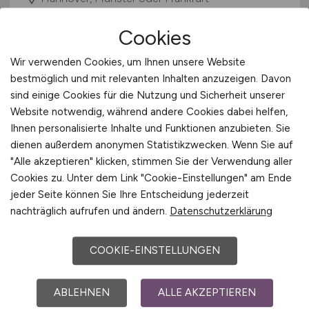
Cookies
Wir verwenden Cookies, um Ihnen unsere Website
bestmöglich und mit relevanten Inhalten anzuzeigen. Davon
sind einige Cookies für die Nutzung und Sicherheit unserer
Website notwendig, während andere Cookies dabei helfen,
Ihnen personalisierte Inhalte und Funktionen anzubieten. Sie
dienen außerdem anonymen Statistikzwecken. Wenn Sie auf
Java-Entwickler / Software
"Alle akzeptieren" klicken, stimmen Sie der Verwendung aller
Architekt
(m/w/d)
Cookies zu. Unter dem Link "Cookie-Einstellungen" am Ende
jeder Seite können Sie Ihre Entscheidung jederzeit
Finanz Informatik GmbH & Co. KG
nachträglich aufrufen und ändern.
Datenschutzerklärung
29.07.2026
COOKIE-EINSTELLUNGEN
Hannover, Münster oder Frankfurt
ABLEHNEN
ALLE AKZEPTIEREN