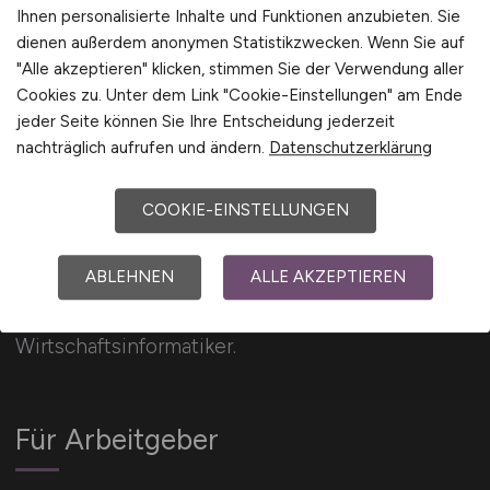
Europa
Ihnen personalisierte Inhalte und Funktionen anzubieten. Sie
International
dienen außerdem anonymen Statistikzwecken. Wenn Sie auf
"Alle akzeptieren" klicken, stimmen Sie der Verwendung aller
Cookies zu. Unter dem Link "Cookie-Einstellungen" am Ende
jeder Seite können Sie Ihre Entscheidung jederzeit
nachträglich aufrufen und ändern.
Datenschutzerklärung
COOKIE-EINSTELLUNGEN
SOFTWAREENTWICKLER.JOBS
ABLEHNEN
ALLE AKZEPTIEREN
IT Jobbörse für Softwareentwickler,
Programmierer, IT-Entwickler und
Wirtschaftsinformatiker.
Für Arbeitgeber