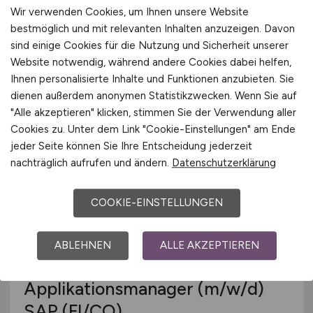
System Engineer Client
Wir verwenden Cookies, um Ihnen unsere Website
Management & Software
bestmöglich und mit relevanten Inhalten anzuzeigen. Davon
Deployment
(w/m/d)
sind einige Cookies für die Nutzung und Sicherheit unserer
Website notwendig, während andere Cookies dabei helfen,
HUK-COBURG Versicherungsgruppe
Ihnen personalisierte Inhalte und Funktionen anzubieten. Sie
dienen außerdem anonymen Statistikzwecken. Wenn Sie auf
12.07.2026
"Alle akzeptieren" klicken, stimmen Sie der Verwendung aller
Coburg
Cookies zu. Unter dem Link "Cookie-Einstellungen" am Ende
jeder Seite können Sie Ihre Entscheidung jederzeit
nachträglich aufrufen und ändern.
Datenschutzerklärung
COOKIE-EINSTELLUNGEN
ABLEHNEN
ALLE AKZEPTIEREN
Applikationsmanager
(m/w/d)
SAP (FI/CO)