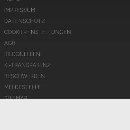
IMPRESSUM
DATENSCHUTZ
COOKIE-EINSTELLUNGEN
AGB
BILDQUELLEN
KI-TRANSPARENZ
BESCHWERDEN
MELDESTELLE
SITEMAP
© 2026 SOFTWAREENTWICKLER.JOBS – ZIEGELER MEDIEN GMBH
• Alle Rechte vorbehalten.