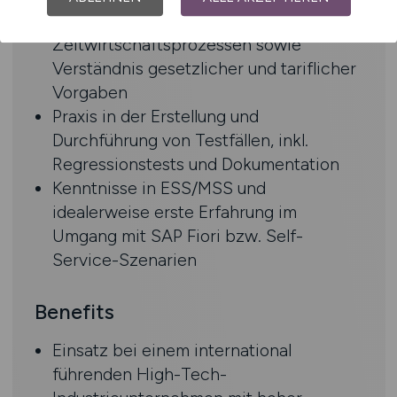
Sicherer Umgang mit Payroll- und
Zeitwirtschaftsprozessen sowie
Verständnis gesetzlicher und tariflicher
Vorgaben
Praxis in der Erstellung und
Durchführung von Testfällen, inkl.
Regressionstests und Dokumentation
Kenntnisse in ESS/MSS und
idealerweise erste Erfahrung im
Umgang mit SAP Fiori bzw. Self-
Service-Szenarien
Benefits
Einsatz bei einem international
führenden High-Tech-