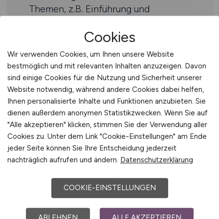
Themen, z.B. Einführung und
Erweiterung von Self-Services, inklusive
Cookies
Funktions- und Anwendungstests
Wir verwenden Cookies, um Ihnen unsere Website
Profil
bestmöglich und mit relevanten Inhalten anzuzeigen. Davon
sind einige Cookies für die Nutzung und Sicherheit unserer
Abgeschlossene kaufmännische
Website notwendig, während andere Cookies dabei helfen,
Ausbildung, Studium im Bereich HR,
Ihnen personalisierte Inhalte und Funktionen anzubieten. Sie
Wirtschaftswissenschaften,
dienen außerdem anonymen Statistikzwecken. Wenn Sie auf
Wirtschaftsinformatik oder eine
"Alle akzeptieren" klicken, stimmen Sie der Verwendung aller
vergleichbare Qualifikation
Cookies zu. Unter dem Link "Cookie-Einstellungen" am Ende
jeder Seite können Sie Ihre Entscheidung jederzeit
Fundierte Kenntnisse in SAP HCM,
nachträglich aufrufen und ändern.
Datenschutzerklärung
insbesondere in den Modulen PA
(Stammdaten), PY (Entgeltabrechnung)
COOKIE-EINSTELLUNGEN
und PT (Zeitwirtschaft)
Erfahrung im 2nd Level Support sowie
im Incident- und Problemmanagement
ABLEHNEN
ALLE AKZEPTIEREN