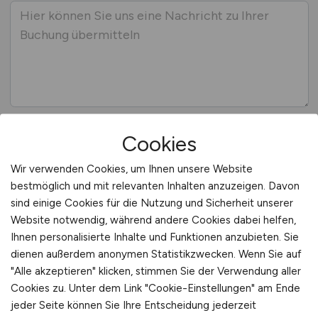
Cookies
Wir verwenden Cookies, um Ihnen unsere Website
Datenschutz / AGB
bestmöglich und mit relevanten Inhalten anzuzeigen. Davon
sind einige Cookies für die Nutzung und Sicherheit unserer
Website notwendig, während andere Cookies dabei helfen,
Ihnen personalisierte Inhalte und Funktionen anzubieten. Sie
JA
*
, ich habe die
Datenschutzerklärung
zur
dienen außerdem anonymen Statistikzwecken. Wenn Sie auf
Kenntnis genommen. Ich stimme zu, dass
"Alle akzeptieren" klicken, stimmen Sie der Verwendung aller
meine Daten und Angaben zum Zweck der
Cookies zu. Unter dem Link "Cookie-Einstellungen" am Ende
Bearbeitung meiner Buchung elektronisch
jeder Seite können Sie Ihre Entscheidung jederzeit